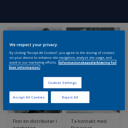
We respect your privacy.
By clicking “Accept All Cookies”, you agree to the storing of cookies
on your device to enhance site navigation, analyze site usage, and
assist in our marketing efforts.
Informasjonskapselerklæring for
PaintDefect ID
Søk etter
mer informasjon.
Mobile App
sikkerhetsdatablad
Cookies Settings
Accept All Cookies
Reject All
Finn en distributør i
Ta kontakt med
nærheten
Dynacoat