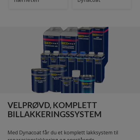
VELPRØVD, KOMPLETT
BILLAKKERINGSSYSTEM
Med Dynacoat får du et komplett lakksystem til
reparasjonslakkering og enestående