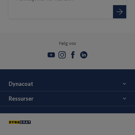
Følg oss
Dynacoat
Om oss
Ressurser
Kontakt oss
Farge
PaintDefect ID App