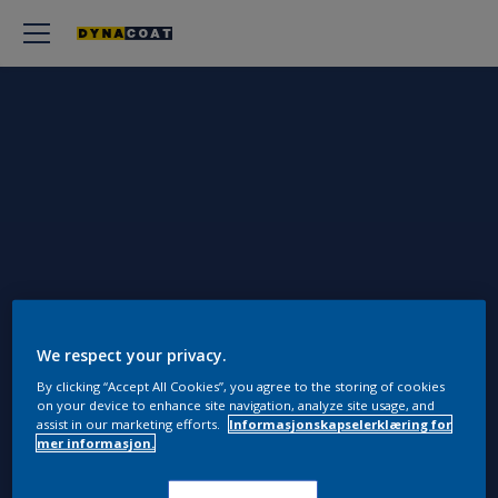
TILBEHØR
We respect your privacy.
By clicking “Accept All Cookies”, you agree to the storing of cookies
on your device to enhance site navigation, analyze site usage, and
Et begrenset sett tynnere som passer for alle
assist in our marketing efforts.
Informasjonskapselerklæring for
bruksforhold.
mer informasjon.